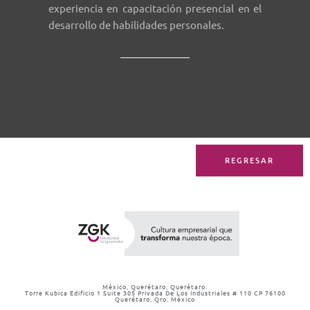
experiencia en capacitación presencial en el
desarrollo de habilidades personales.
REGRESAR
México, Querétaro, Querétaro.
Torre Kubica Edificio 1 Suite 305 Privada De Los Industriales # 110 CP 76100
Querétaro, Qro. México